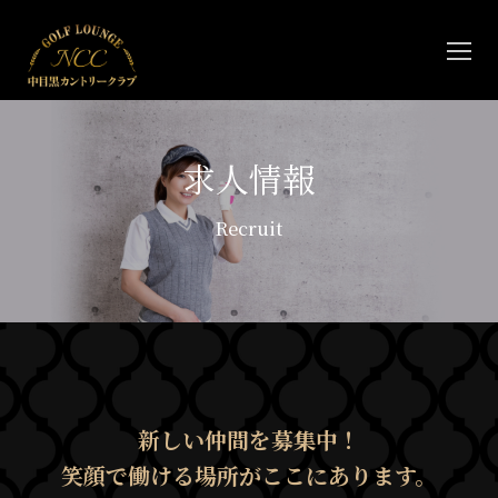
コ
ン
テ
ン
ツ
へ
求人情報
ス
キ
Recruit
ッ
プ
新しい仲間を募集中！
笑顔で働ける場所がここにあります。