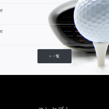
せ
せ
一覧