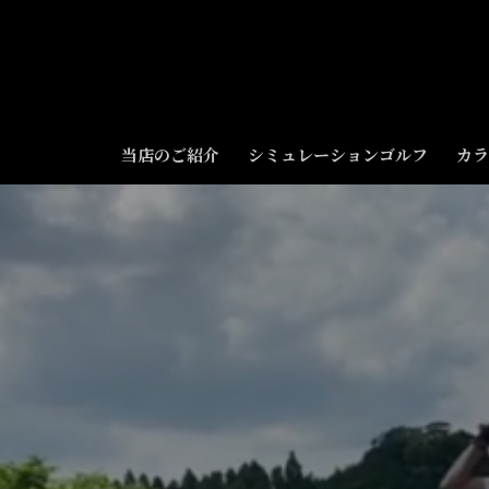
コ
ン
テ
ン
ツ
へ
当店のご紹介
シミュレーションゴルフ
カラ
ス
キ
ッ
プ