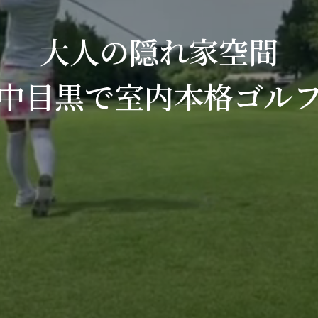
大人の隠れ家空間
中目黒で室内本格ゴル